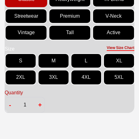
Streetwear
Premium
V-Neck
Vintage
Tall
Active
View Size Chart
Size
S
M
L
XL
2XL
3XL
4XL
5XL
Quantity
-
+