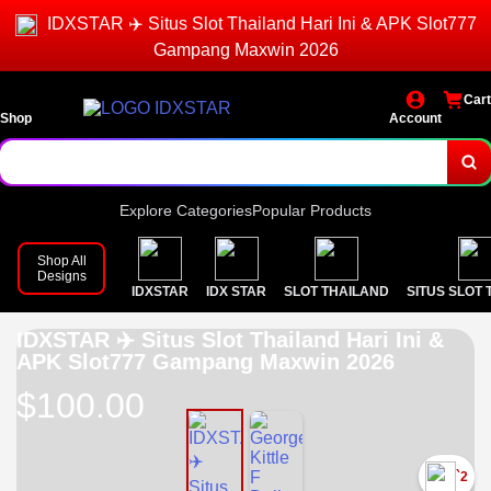
IDXSTAR ✈️ Situs Slot Thailand Hari Ini & APK Slot777
Gampang Maxwin 2026
Cart
Shop
Account
Explore Categories
Popular Products
Shop All
Designs
IDXSTAR
IDX STAR
SLOT THAILAND
SITUS SLOT
IDXSTAR ✈️ Situs Slot Thailand Hari Ini &
APK Slot777 Gampang Maxwin 2026
$100.00
`2