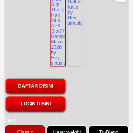
DAFTAR DISINI
LOGIN DISINI
Style
Classic
Heavyweight
Tri-Blend