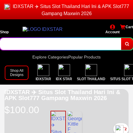
IDXSTAR ✈️ Situs Slot Thailand Hari Ini & APK Slot777
Gampang Maxwin 2026
Cart
Shop
Account
Explore Categories
Popular Products
Shop All
Designs
IDXSTAR
IDX STAR
SLOT THAILAND
SITUS SLOT
IDXSTAR ✈️ Situs Slot Thailand Hari Ini &
APK Slot777 Gampang Maxwin 2026
$100.00
`2