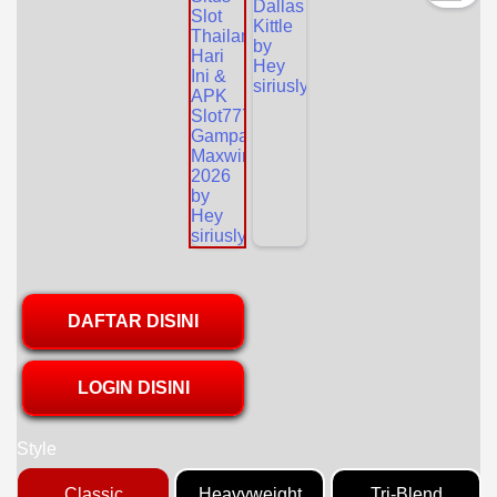
DAFTAR DISINI
LOGIN DISINI
Style
Classic
Heavyweight
Tri-Blend