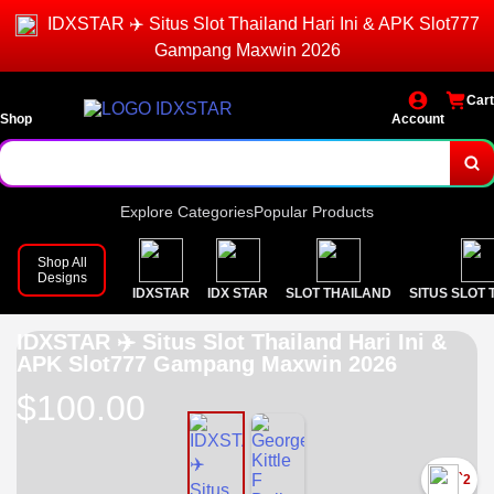
IDXSTAR ✈️ Situs Slot Thailand Hari Ini & APK Slot777
Gampang Maxwin 2026
Cart
Shop
Account
Explore Categories
Popular Products
Shop All
Designs
IDXSTAR
IDX STAR
SLOT THAILAND
SITUS SLOT
IDXSTAR ✈️ Situs Slot Thailand Hari Ini &
APK Slot777 Gampang Maxwin 2026
$100.00
`2