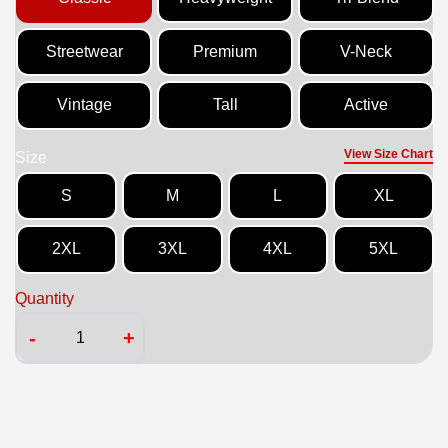
Streetwear
Premium
V-Neck
Vintage
Tall
Active
View Size Chart
Size
S
M
L
XL
2XL
3XL
4XL
5XL
Quantity
-
+